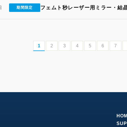
フェムト秒レーザー用ミラー・結晶 
日
期間限定
1
2
3
4
5
6
7
HO
SUP