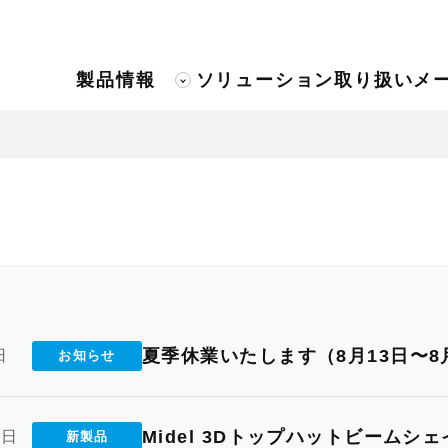
製品情報
ソリューション
取り扱いメ
夏季休業いたします（8月13日〜8
日
お知らせ
Midel 3Dトップハットビームシ
2日
新製品