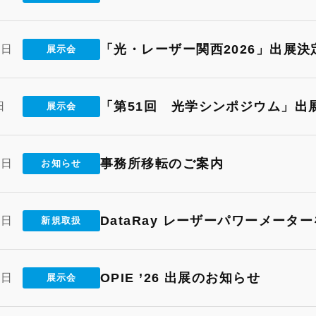
「光・レーザー関西2026」出展決
2日
展示会
「第51回 光学シンポジウム」出
日
展示会
事務所移転のご案内
2日
お知らせ
DataRay レーザーパワーメータ
4日
新規取扱
OPIE ’26 出展のお知らせ
7日
展示会