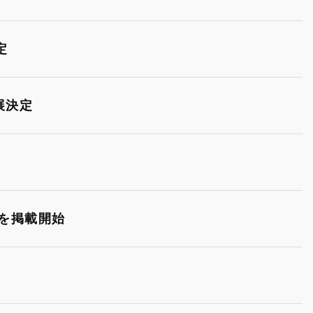
定
展決定
ーを掲載開始