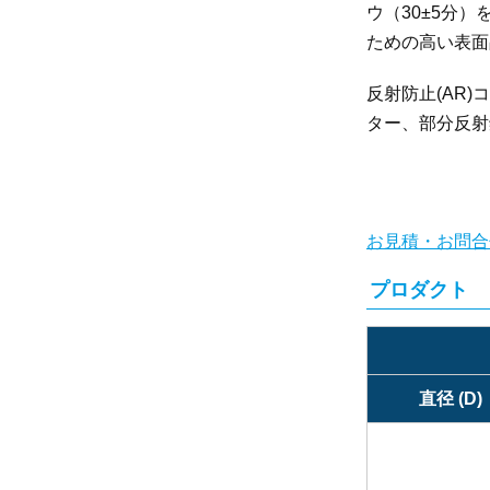
ウ（30±5分
ための高い表面
反射防止(AR
ター、部分反射
お見積・お問合
プロダクト 
直径 (D)