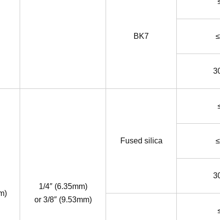
BK7
≤
3
Fused silica
≤
3
1/4″ (6.35mm)
m)
or 3/8″ (9.53mm)