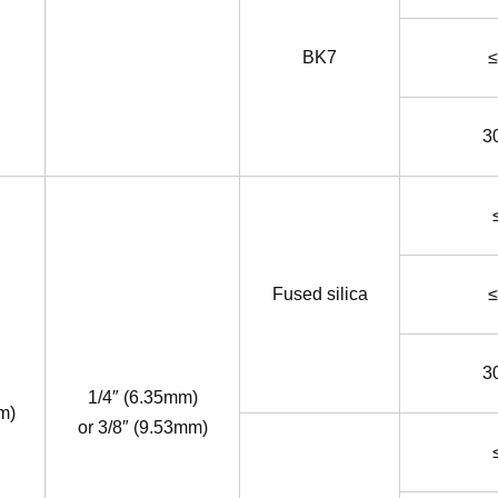
BK7
≤
3
Fused silica
≤
3
1/4″ (6.35mm)
m)
or 3/8″ (9.53mm)