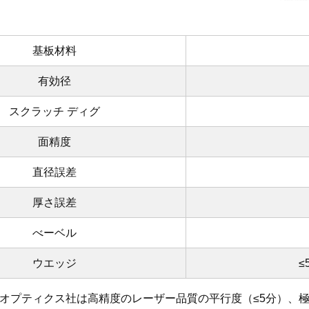
基板材料
有効径
スクラッチ ディグ
面精度
直径誤差
厚さ誤差
べーベル
ウエッジ
≤5
オプティクス社は高精度のレーザー品質の平行度（≤5分）、極