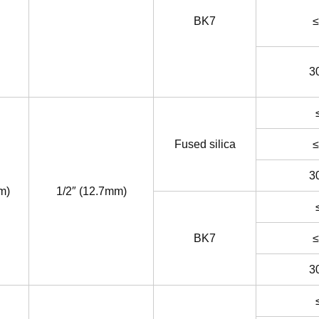
BK7
≤
3
Fused silica
≤
3
m)
1/2″ (12.7mm)
BK7
≤
3