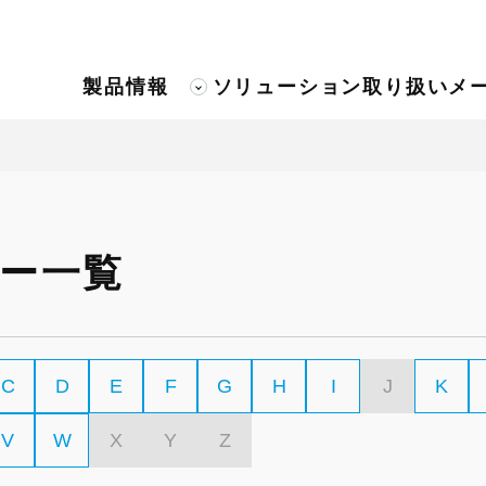
製品情報
ソリューション
取り扱いメ
ー一覧
C
D
E
F
G
H
I
J
K
V
W
X
Y
Z