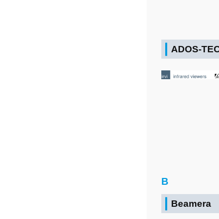
ADOS-TE
B
Beamera