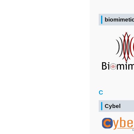
biomimeti
C
Cybel