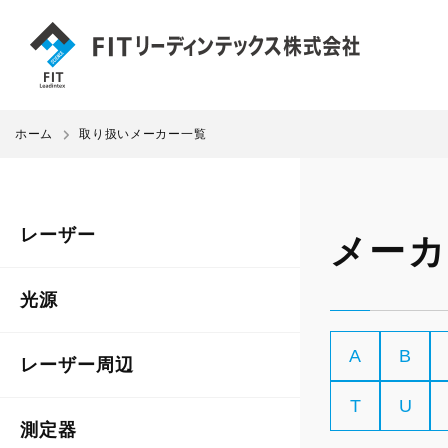
ホーム
取り扱いメーカー一覧
レーザー
メーカ
光源
A
B
レーザー周辺
T
U
測定器