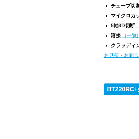
チューブ切
マイクロカ
5軸3D切断
溶接
（一覧
クラッディン
お見積・お問合
BT220R