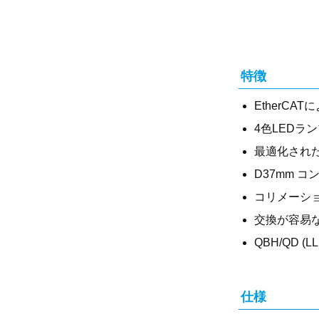
特徴
EtherC
4色LEDラ
最適化され
D37mm 
コリメーシ
交換が容易
QBH/QD
仕様