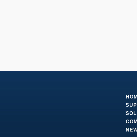
HO
SUP
SOL
CO
NE