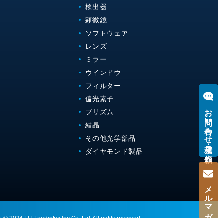
検出器
顕微鏡
ソフトウェア
レンズ
ミラー
ウインドウ
フィルター
偏光素子
お問い合わせ・見積り依頼
プリズム
結晶
その他光学部品
ダイヤモンド製品
メルマガ登録
 © 2024 FIT Leadintex,Inc Co.,Ltd. All rights reserved.