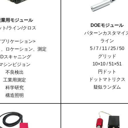
産業用モジュール
DOEモジュール
ット/ライン/クロス
パターンカスタマイ
ライン
アプリケーション>
5 / 7 / 11 / 25 / 50
ト、ロケーション、測定
グリッド
3Dスキャニング
10×10 / 51×51
マシンビジョン
円ドット
不良検出
ドットマトリクス
工業用測定
疑似ランダム
科学研究
構造照明