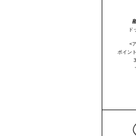
ド
<
ポイン