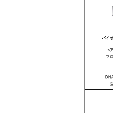
バイ
<
フ
DN