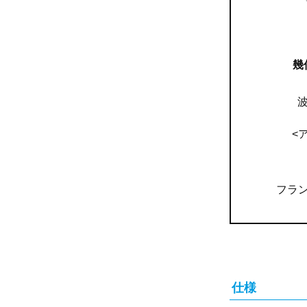
幾
波
<
フラ
仕様