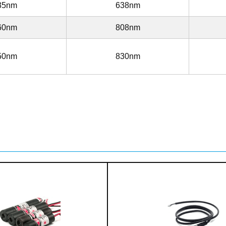
35nm
638nm
60nm
808nm
50nm
830nm