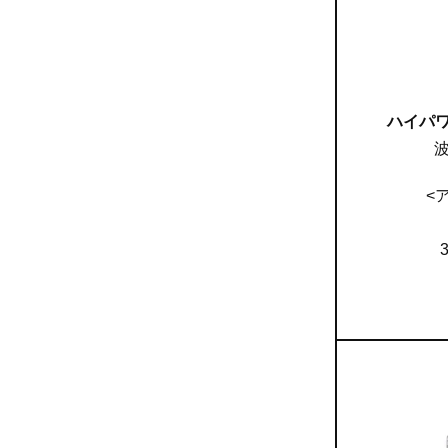
ハイパ
波
<