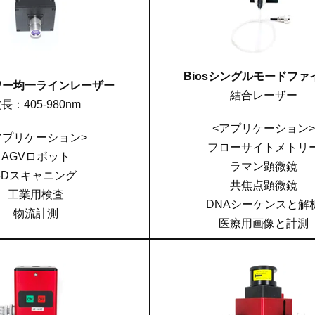
Biosシングルモードファ
ワー均一ラインレーザー
結合レーザー
長：405-980nm
<アプリケーション>
アプリケーション>
フローサイトメトリ
AGVロボット
ラマン顕微鏡
3Dスキャニング
共焦点顕微鏡
工業用検査
DNAシーケンスと解
物流計測
医療用画像と計測