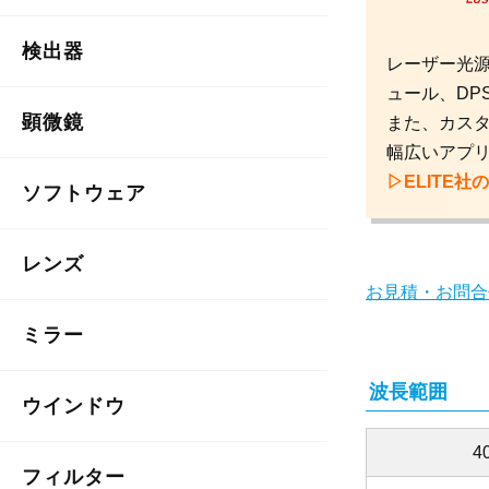
検出器
レーザー光源
ュール、DP
顕微鏡
また、カス
幅広いアプ
▷ELITE
ソフトウェア
レンズ
お見積・お問合
ミラー
波長範囲
ウインドウ
4
フィルター