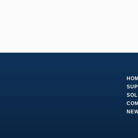
HO
SUP
SOL
CO
NE