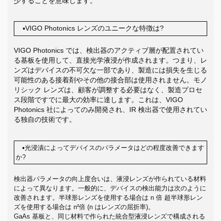
少することを意味します。
▪VIGO Photonics レンズのユニークな特徴は?
VIGO Photonics では、検出器のアクティブ層が配置されてい
る基板を使用して、直接光学液浸が作成されます。つまり、レ
ンズはデバイスの不可欠な一部であり、製造には損失を生じる
可能性のある接着剤やその他の接合部は使用されません。モノ
リシック レンズは、顧客が調整する必要はなく、製造プロセ
ス段階ですでに最大の効率に達します。これは、VIGO
Photonics 社によってのみ開発され、IR 検出器で使用されてい
る独自の技術です。
▪光浸漬によってデバイスのパラメータはどの程度改善できます
か?
検出器パラメータの向上度合いは、液浸レンズが作られている材料
によって異なります。一般的に、デバイスの検出能力は次のように
改善されます。半球形レンズを使用する場合は n 倍 超半球形レン
ズを使用する場合は n²倍 (n はレンズの屈折率)。
GaAs 基板と、同じ材料で作られた統合型液浸レンズで構成される