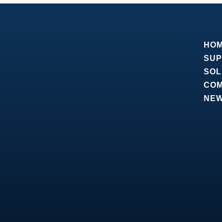
HO
SUP
SOL
CO
NE