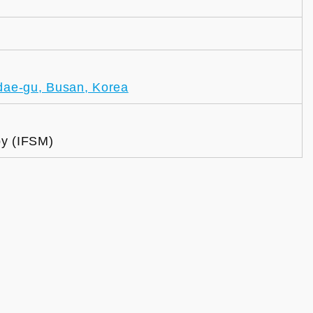
dae-gu, Busan, Korea
py (IFSM)