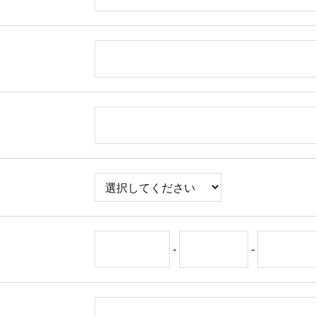
）
-
-