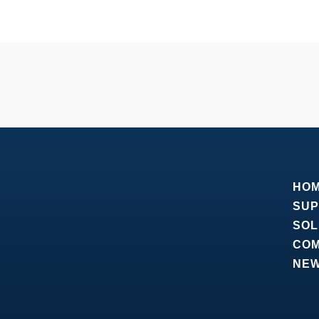
HO
SUP
SOL
CO
NE